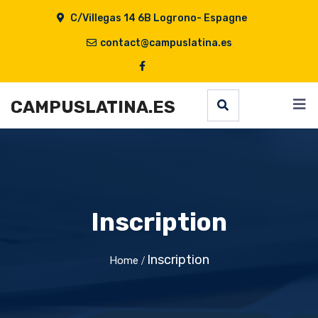
C/Villegas 14 6B Logrono- Espagne
contact@campuslatina.es
CAMPUSLATINA.ES
Inscription
Inscription
Home